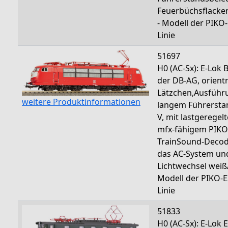
Feuerbüchsflacker
- Modell der PIKO
Linie
51697
H0 (AC-Sx): E-Lok 
der DB-AG, orientr
Lätzchen,Ausführ
weitere Produktinformationen
langem Führerstan
V, mit lastgeregel
mfx-fähigem PIKO
TrainSound-Decod
das AC-System un
Lichtwechsel weiß/
Modell der PIKO-
Linie
51833
H0 (AC-Sx): E-Lok 