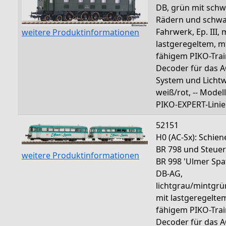
DB, grün mit sch
Rädern und schw
Fahrwerk, Ep. III, 
weitere Produktinformationen
lastgeregeltem, m
fähigem PIKO-Tra
Decoder für das A
System und Licht
weiß/rot, -- Model
PIKO-EXPERT-Linie
52151
H0 (AC-Sx): Schie
BR 798 und Steue
weitere Produktinformationen
BR 998 'Ulmer Spa
DB-AG,
lichtgrau/mintgrün
mit lastgeregelte
fähigem PIKO-Tra
Decoder für das A