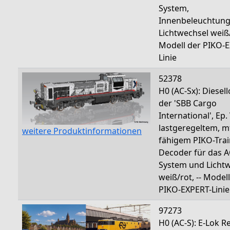
System,
Innenbeleuchtun
Lichtwechsel weiß/
Modell der PIKO-
Linie
52378
H0 (AC-Sx): Diesel
der 'SBB Cargo
International', Ep. 
lastgeregeltem, m
weitere Produktinformationen
fähigem PIKO-Tra
Decoder für das A
System und Licht
weiß/rot, -- Model
PIKO-EXPERT-Linie
97273
H0 (AC-S): E-Lok R