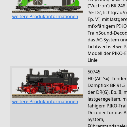
('Vectron') BR 248
'SETG', lichtgrau/
weitere Produktinformationen
Ep. VI, mit lastge
mfx-fähigem PIKO
TrainSound-Decod
das AC-System un
Lichtwechsel weiß/
Modell der PIKO-
Linie
50745
H0 (AC-Sx): Tender
Dampflok BR 91.3 (
der DR(G), Ep. II, m
lastgeregeltem, m
weitere Produktinformationen
fähigem PIKO-Tra
Decoder für das A
System,
Führerstandsbele