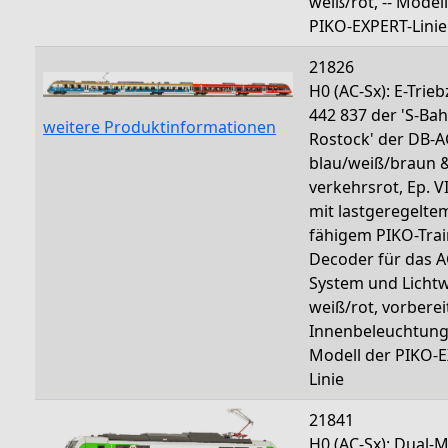
weiß/rot, -- Model
PIKO-EXPERT-Linie
21826
H0 (AC-Sx): E-Trie
442 837 der 'S-Ba
weitere Produktinformationen
Rostock' der DB-A
blau/weiß/braun 
verkehrsrot, Ep. VI,
mit lastgeregelte
fähigem PIKO-Tra
Decoder für das A
System und Licht
weiß/rot, vorberei
Innenbeleuchtung,
Modell der PIKO-
Linie
21841
H0 (AC-Sx): Dual-