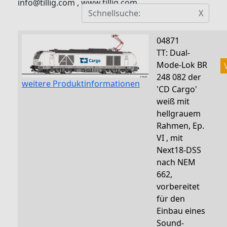
info@tillig.com , www.tillig.com
X
04871
TT: Dual-
Mode-Lok BR
248 082 der
weitere Produktinformationen
'CD Cargo'
weiß mit
hellgrauem
Rahmen, Ep.
VI , mit
Next18-DSS
nach NEM
662,
vorbereitet
für den
Einbau eines
Sound-