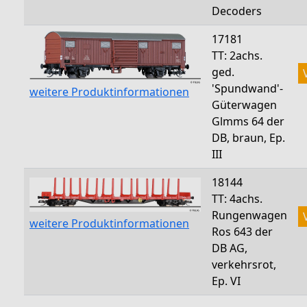
Decoders
17181
TT: 2achs.
ged.
'Spundwand'-
weitere Produktinformationen
Güterwagen
Glmms 64 der
DB, braun, Ep.
III
18144
TT: 4achs.
Rungenwagen
weitere Produktinformationen
Ros 643 der
DB AG,
verkehrsrot,
Ep. VI